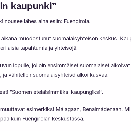
sin kaupunki”
 nousee lähes aina esiin: Fuengirola.
 aikana muodostunut suomalaisyhteisön keskus. Kau
erilaisia tapahtumia ja yhteisöjä.
luvun lopulle, jolloin ensimmäiset suomalaiset alkoiv
i, ja vähitellen suomalaisyhteisö alkoi kasvaa.
esti ”Suomen eteläisimmäksi kaupungiksi”.
 muuttavat esimerkiksi Málagaan, Benalmádenaan, Mij
mpaa kuin Fuengirolan keskustassa.