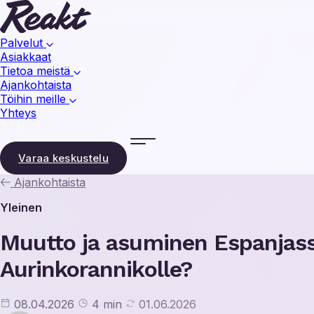
Palvelut
Asiakkaat
Tietoa meistä
Ajankohtaista
Töihin meille
Yhteys
Varaa keskustelu
Ajankohtaista
Yleinen
Muutto ja asuminen Espanjas
Aurinkorannikolle?
08.04.2026
4 min
01.06.2026