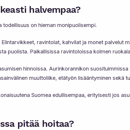
keasti halvempaa?
a todellisuus on hieman monipuolisempi.
 Elintarvikkeet, ravintolat, kahvilat ja monet palve
 puolista. Paikallisissa ravintoloissa kolmen ruokala
 asumisen hinnoissa. Aurinkorannikon suosituimmissa 
invälinen muuttoliike, etätyön lisääntyminen sekä tu
okonaisuutena Suomea edullisempaa, erityisesti jos as
ssa pitää hoitaa?