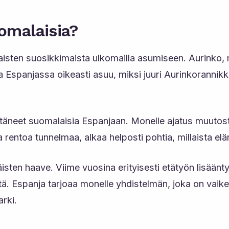
omalaisia?
isten suosikkimaista ulkomailla asumiseen. Aurinko, 
Espanjassa oikeasti asuu, miksi juuri Aurinkorannikko
täneet suomalaisia Espanjaan. Monelle ajatus muutosta
a rentoa tunnelmaa, alkaa helposti pohtia, millaista el
sten haave. Viime vuosina erityisesti etätyön lisäänty
ä. Espanja tarjoaa monelle yhdistelmän, joka on vaikea
rki.