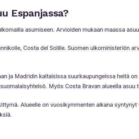
uu Espanjassa?
e ulkomailla asumiseen. Arvioiden mukaan maassa asu
nnikolle, Costa del Solille. Suomen ulkoministeriön a
 ja Madridin kaltaisissa suurkaupungeissa heitä on ty
 suomalaisyhteisö. Myös Costa Bravan alueella asuu t
skittymä. Alueelle on vuosikymmenten aikana syntynyt 
ksiä.