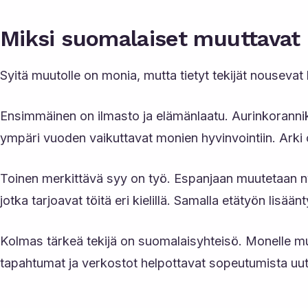
Miksi suomalaiset muuttavat
Syitä muutolle on monia, mutta tietyt tekijät nousevat 
Ensimmäinen on ilmasto ja elämänlaatu. Aurinkoranniko
ympäri vuoden vaikuttavat monien hyvinvointiin. Arki on
Toinen merkittävä syy on työ. Espanjaan muutetaan ny
jotka tarjoavat töitä eri kielillä. Samalla etätyön l
Kolmas tärkeä tekijä on suomalaisyhteisö. Monelle muu
tapahtumat ja verkostot helpottavat sopeutumista u