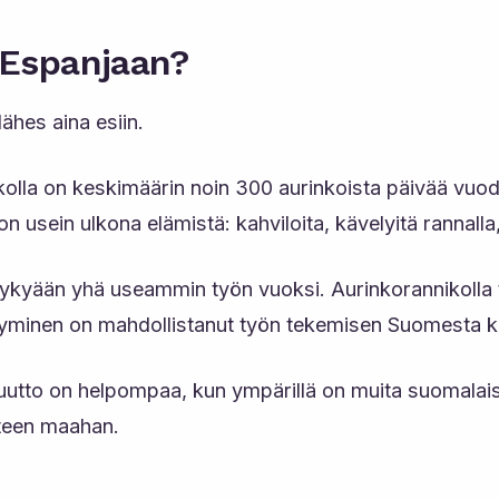
 Espanjaan?
lähes aina esiin.
lla on keskimäärin noin 300 aurinkoista päivää vuodes
 usein ulkona elämistä: kahviloita, kävelyitä rannalla, 
kyään yhä useammin työn vuoksi. Aurinkorannikolla toi
isääntyminen on mahdollistanut työn tekemisen Suomesta
tto on helpompaa, kun ympärillä on muita suomalaisia 
uteen maahan.