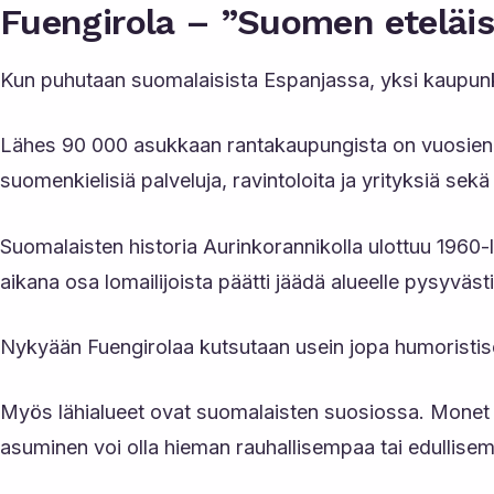
Fuengirola – ”Suomen eteläi
Kun puhutaan suomalaisista Espanjassa, yksi kaupunki
Lähes 90 000 asukkaan rantakaupungista on vuosien
suomenkielisiä palveluja, ravintoloita ja yrityksiä sekä 
Suomalaisten historia Aurinkorannikolla ulottuu 1960-
aikana osa lomailijoista päätti jäädä alueelle pysyväst
Nykyään Fuengirolaa kutsutaan usein jopa humoristis
Myös lähialueet ovat suomalaisten suosiossa. Monet
asuminen voi olla hieman rauhallisempaa tai edullise