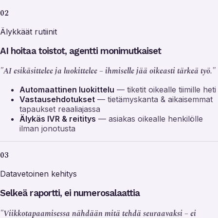
02
Älykkäät rutiinit
AI hoitaa toistot, agentti monimutkaiset
"AI esikäsittelee ja luokittelee – ihmiselle jää oikeasti tärkeä työ."
Automaattinen luokittelu
— tiketit oikealle tiimille heti
Vastausehdotukset
— tietämyskanta & aikaisemmat
tapaukset reaaliajassa
Älykäs IVR & reititys
— asiakas oikealle henkilölle
ilman jonotusta
03
Datavetoinen kehitys
Selkeä raportti, ei numerosalaattia
"Viikkotapaamisessa nähdään mitä tehdä seuraavaksi – ei