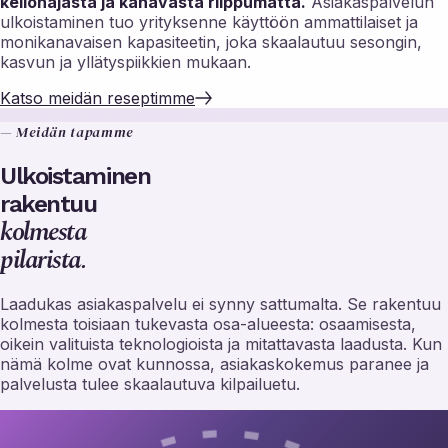
kellonajasta ja kanavasta riippumatta.
Asiakaspalvelun
ulkoistaminen tuo yrityksenne käyttöön ammattilaiset ja
monikanavaisen kapasiteetin, joka skaalautuu sesongin,
kasvun ja yllätyspiikkien mukaan.
Katso meidän reseptimme
— Meidän tapamme
Ulkoistaminen
rakentuu
kolmesta
pilarista.
Laadukas asiakaspalvelu ei synny sattumalta. Se rakentuu
kolmesta toisiaan tukevasta osa-alueesta: osaamisesta,
oikein valituista teknologioista ja mitattavasta laadusta. Kun
nämä kolme ovat kunnossa, asiakaskokemus paranee ja
palvelusta tulee skaalautuva kilpailuetu.