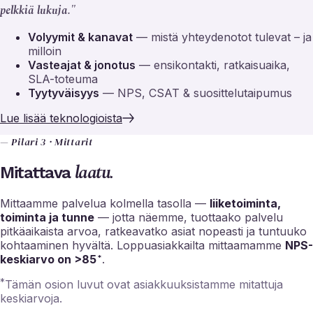
pelkkiä lukuja."
Volyymit & kanavat
— mistä yhteydenotot tulevat – ja
milloin
Vasteajat & jonotus
— ensikontakti, ratkaisuaika,
SLA-toteuma
Tyytyväisyys
— NPS, CSAT & suosittelutaipumus
Lue lisää teknologioista
— Pilari 3 · Mittarit
laatu.
Mitattava
Mittaamme palvelua kolmella tasolla —
liiketoiminta,
toiminta ja tunne
— jotta näemme, tuottaako palvelu
pitkäaikaista arvoa, ratkeavatko asiat nopeasti ja tuntuuko
kohtaaminen hyvältä. Loppuasiakkailta mittaamamme
NPS-
keskiarvo on >85
.
*
*
Tämän osion luvut ovat asiakkuuksistamme mitattuja
keskiarvoja.