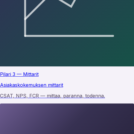
Pilari 3 — Mittarit
Asiakaskokemuksen mittarit
CSAT, NPS, FCR — mittaa, paranna, todenna.