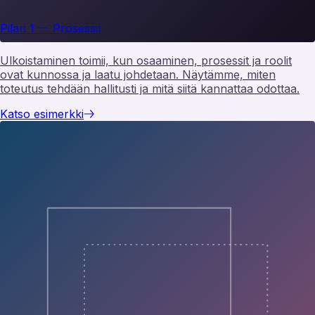
Pilari 1 — Prosessit
Asiakaspalvelun ulkoistaminen
Ulkoistaminen toimii, kun osaaminen, prosessit ja roolit
ovat kunnossa ja laatu johdetaan. Näytämme, miten
toteutus tehdään hallitusti ja mitä siitä kannattaa odottaa.
Katso esimerkki