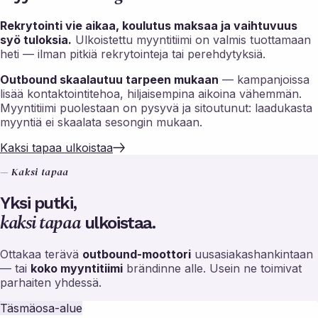
Rekrytointi vie aikaa, koulutus maksaa ja vaihtuvuus
syö tuloksia.
Ulkoistettu myyntitiimi on valmis tuottamaan
heti — ilman pitkiä rekrytointeja tai perehdytyksiä.
Outbound skaalautuu tarpeen mukaan
— kampanjoissa
lisää kontaktointitehoa, hiljaisempina aikoina vähemmän.
Myyntitiimi puolestaan on pysyvä ja sitoutunut: laadukasta
myyntiä ei skaalata sesongin mukaan.
Kaksi tapaa ulkoistaa
— Kaksi tapaa
Yksi putki,
kaksi tapaa
ulkoistaa.
Ottakaa terävä
outbound-moottori
uusasiakashankintaan
— tai
koko myyntitiimi
brändinne alle. Usein ne toimivat
parhaiten yhdessä.
Täsmäosa-alue