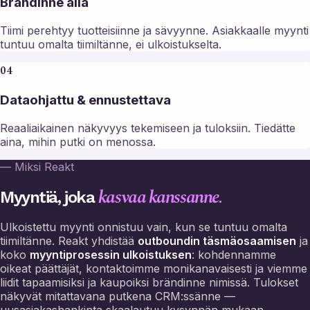
Brändinne alla
Tiimi perehtyy tuotteisiinne ja sävyynne. Asiakkaalle myynti
tuntuu omalta tiimiltänne, ei ulkoistukselta.
04
Dataohjattu & ennustettava
Reaaliaikainen näkyvyys tekemiseen ja tuloksiin. Tiedätte
aina, mihin putki on menossa.
— Miksi Reakt
kasvaa kanssanne.
Myyntiä, joka
Ulkoistettu myynti onnistuu vain, kun se tuntuu omalta
tiimiltänne. Reakt yhdistää
outboundin täsmäosaamisen
ja
koko
myyntiprosessin ulkoistuksen
: kohdennamme
oikeat päättäjät, kontaktoimme monikanavaisesti ja viemme
liidit tapaamisiksi ja kaupoiksi brändinne nimissä. Tulokset
näkyvät mitattavana putkena CRM:ssänne —