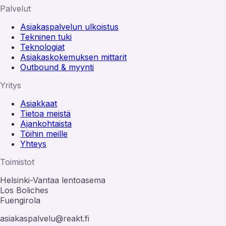
Palvelut
Asiakaspalvelun ulkoistus
Tekninen tuki
Teknologiat
Asiakaskokemuksen mittarit
Outbound & myynti
Yritys
Asiakkaat
Tietoa meistä
Ajankohtaista
Töihin meille
Yhteys
Toimistot
Helsinki-Vantaa lentoasema
Los Boliches
Fuengirola
asiakaspalvelu@reakt.fi