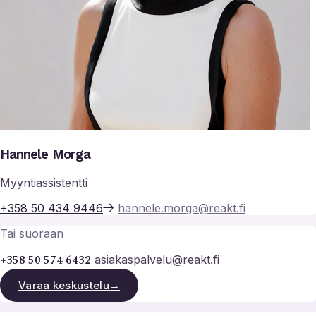
Hannele Morga
Myyntiassistentti
+358 50 434 9446
hannele.morga@reakt.fi
Tai suoraan
+358 50 574 6432
asiakaspalvelu@reakt.fi
Varaa keskustelu
→