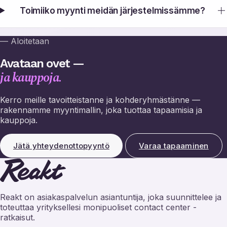
Toimiiko myynti meidän järjestelmissämme?
— Aloitetaan
Avataan ovet —
ja kauppoja.
Kerro meille tavoitteistanne ja kohderyhmästänne —
rakennamme myyntimallin, joka tuottaa tapaamisia ja
kauppoja.
Jätä yhteydenottopyyntö
Varaa tapaaminen
Reakt on asiakaspalvelun asiantuntija, joka suunnittelee ja
toteuttaa yrityksellesi monipuoliset contact center -
ratkaisut.