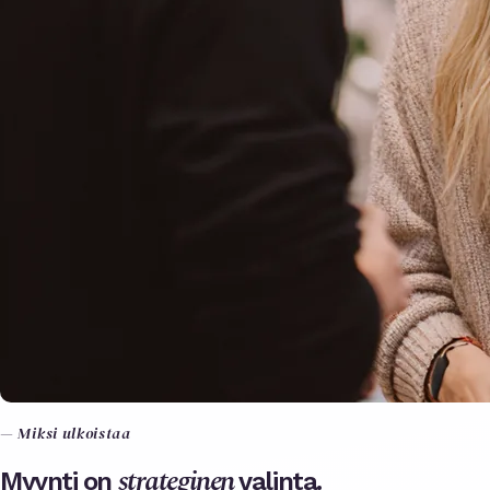
— Miksi ulkoistaa
strateginen
Myynti on
valinta.