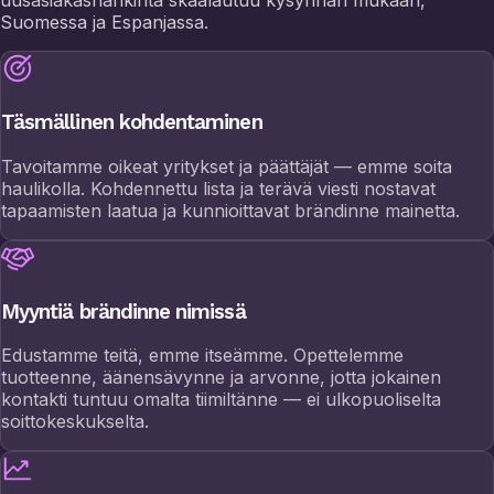
uusasiakashankinta skaalautuu kysynnän mukaan,
Suomessa ja Espanjassa.
Täsmällinen kohdentaminen
Tavoitamme oikeat yritykset ja päättäjät — emme soita
haulikolla. Kohdennettu lista ja terävä viesti nostavat
tapaamisten laatua ja kunnioittavat brändinne mainetta.
Myyntiä brändinne nimissä
Edustamme teitä, emme itseämme. Opettelemme
tuotteenne, äänensävynne ja arvonne, jotta jokainen
kontakti tuntuu omalta tiimiltänne — ei ulkopuoliselta
soittokeskukselta.