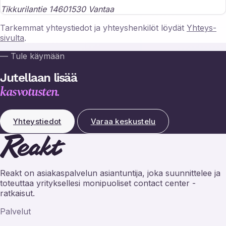
Tikkurilantie 146
01530 Vantaa
Tarkemmat yhteystiedot ja yhteyshenkilöt löydät
Yhteys-
sivulta
.
— Tule käymään
Jutellaan lisää
kasvotusten.
Yhteystiedot
Varaa keskustelu
Reakt on asiakaspalvelun asiantuntija, joka suunnittelee ja
toteuttaa yrityksellesi monipuoliset contact center -
ratkaisut.
Palvelut