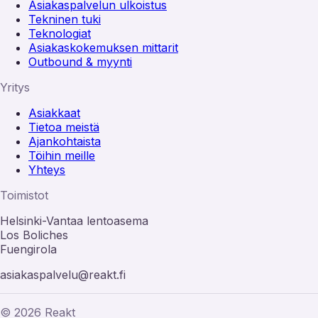
Asiakaspalvelun ulkoistus
Tekninen tuki
Teknologiat
Asiakaskokemuksen mittarit
Outbound & myynti
Yritys
Asiakkaat
Tietoa meistä
Ajankohtaista
Töihin meille
Yhteys
Toimistot
Helsinki-Vantaa lentoasema
Los Boliches
Fuengirola
asiakaspalvelu@reakt.fi
© 2026 Reakt