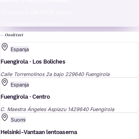
Helsinki-Vantaan lentoasema
Tikkurilantie 146
01530 Vantaa
Lentoaseman kupeessa
— Osoitteet
Espanja
Fuengirola · Los Boliches
Calle Torremolinos 2a bajo 2
29640 Fuengirola
Espanja
Fuengirola · Centro
C. Maestra Ángeles Aspiazu 14
29640 Fuengirola
Suomi
Helsinki-Vantaan lentoasema