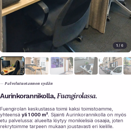
1
/ 6
— Palvelutuotannon sydän
Fuengirolassa.
Aurinkorannikolla,
Fuengirolan keskustassa toimii kaksi toimistoamme,
yhteensä
yli 1 000 m²
. Sijainti Aurinkorannikolla on myös
etu palvelussa: alueelta löytyy monikielisiä osaajia, joten
rekrytoimme tarpeen mukaan joustavasti eri kielille.