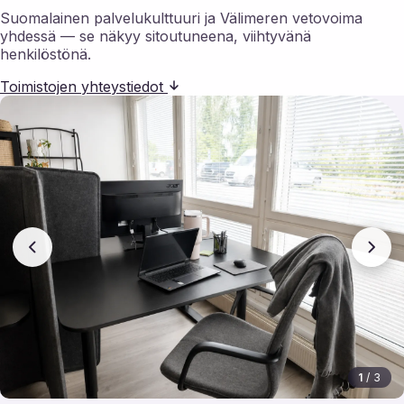
Suomalainen palvelukulttuuri ja Välimeren vetovoima
yhdessä — se näkyy sitoutuneena, viihtyvänä
henkilöstönä.
Toimistojen yhteystiedot
1
/ 3