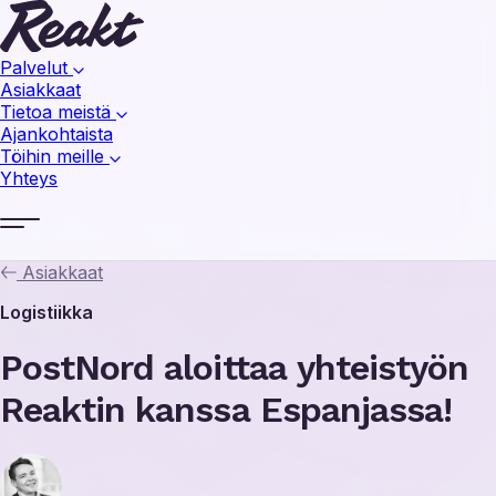
Palvelut
Asiakkaat
Tietoa meistä
Ajankohtaista
Töihin meille
Yhteys
Asiakkaat
Logistiikka
PostNord aloittaa yhteistyön
Reaktin kanssa Espanjassa!