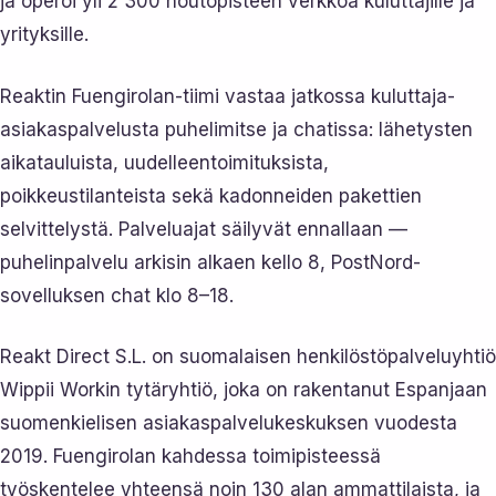
ja operoi yli 2 300 noutopisteen verkkoa kuluttajille ja
yrityksille.
Reaktin Fuengirolan-tiimi vastaa jatkossa kuluttaja-
asiakaspalvelusta puhelimitse ja chatissa: lähetysten
aikatauluista, uudelleentoimituksista,
poikkeustilanteista sekä kadonneiden pakettien
selvittelystä. Palveluajat säilyvät ennallaan —
puhelinpalvelu arkisin alkaen kello 8, PostNord-
sovelluksen chat klo 8–18.
Reakt Direct S.L. on suomalaisen henkilöstöpalveluyhtiö
Wippii Workin tytäryhtiö, joka on rakentanut Espanjaan
suomenkielisen asiakaspalvelukeskuksen vuodesta
2019. Fuengirolan kahdessa toimipisteessä
työskentelee yhteensä noin 130 alan ammattilaista, ja