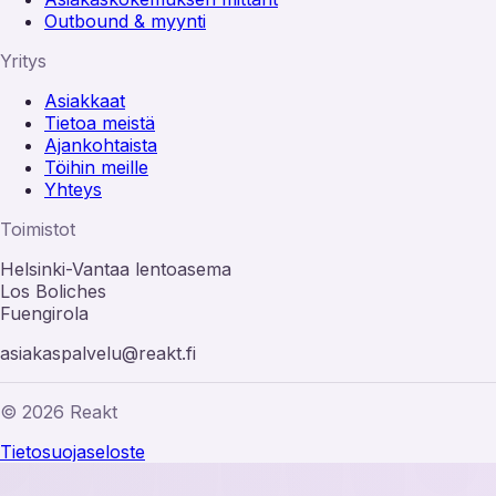
Outbound & myynti
Yritys
Asiakkaat
Tietoa meistä
Ajankohtaista
Töihin meille
Yhteys
Toimistot
Helsinki-Vantaa lentoasema
Los Boliches
Fuengirola
asiakaspalvelu@reakt.fi
© 2026 Reakt
Tietosuojaseloste