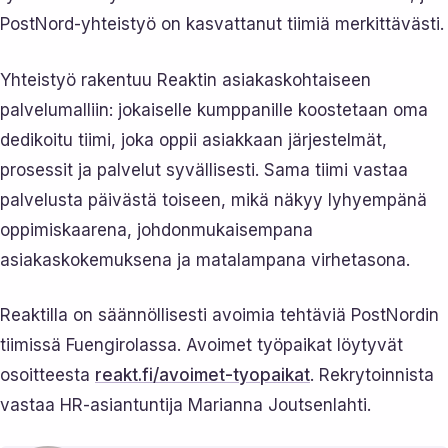
PostNord-yhteistyö on kasvattanut tiimiä merkittävästi.
Yhteistyö rakentuu Reaktin asiakaskohtaiseen
palvelumalliin: jokaiselle kumppanille koostetaan oma
dedikoitu tiimi, joka oppii asiakkaan järjestelmät,
prosessit ja palvelut syvällisesti. Sama tiimi vastaa
palvelusta päivästä toiseen, mikä näkyy lyhyempänä
oppimiskaarena, johdonmukaisempana
asiakaskokemuksena ja matalampana virhetasona.
Reaktilla on säännöllisesti avoimia tehtäviä PostNordin
tiimissä Fuengirolassa. Avoimet työpaikat löytyvät
osoitteesta
reakt.fi/avoimet-tyopaikat
. Rekrytoinnista
vastaa HR-asiantuntija Marianna Joutsenlahti.