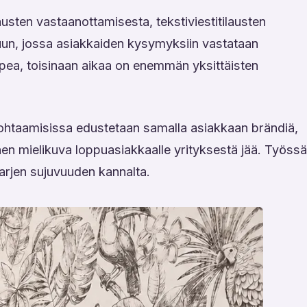
austen vastaanottamisesta, tekstiviestitilausten
luun, jossa asiakkaiden kysymyksiin vastataan
 nopea, toisinaan aikaa on enemmän yksittäisten
kohtaamisissa edustetaan samalla asiakkaan brändiä,
inen mielikuva loppuasiakkaalle yrityksestä jää. Työssä
arjen sujuvuuden kannalta.