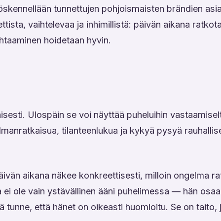
skennellään tunnettujen pohjoismaisten brändien asi
ttista, vaihtelevaa ja inhimillistä: päivän aikana ratko
kohtaaminen hoidetaan hyvin.
esti. Ulospäin se voi näyttää puheluihin vastaamiselta, 
anratkaisua, tilanteenlukua ja kykyä pysyä rauhallisen
äivän aikana näkee konkreettisesti, milloin ongelma ra
 ei ole vain ystävällinen ääni puhelimessa — hän osaa
ää tunne, että hänet on oikeasti huomioitu. Se on taito,