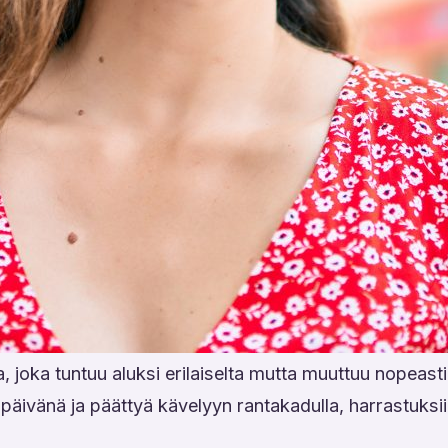
a, joka tuntuu aluksi erilaiselta mutta muuttuu nopeasti
ivänä ja päättyä kävelyyn rantakadulla, harrastuksiin 