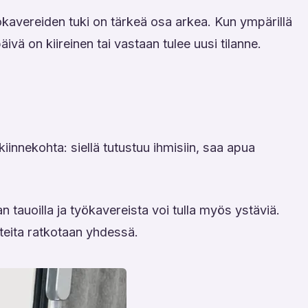
työkavereiden tuki on tärkeä osa arkea. Kun ympärillä
päivä on kiireinen tai vastaan tulee uusi tilanne.
innekohta: siellä tutustuu ihmisiin, saa apua
 tauoilla ja työkavereista voi tulla myös ystäviä.
nteita ratkotaan yhdessä.