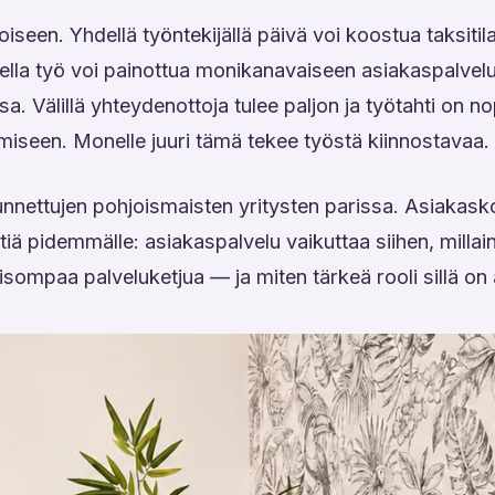
iseen. Yhdellä työntekijällä päivä voi koostua taksitil
isella työ voi painottua monikanavaiseen asiakaspalve
ssa. Välillä yhteydenottoja tulee paljon ja työtahti on
miseen. Monelle juuri tämä tekee työstä kiinnostavaa.
nnettujen pohjoismaisten yritysten parissa. Asiakas
stiä pidemmälle: asiakaspalvelu vaikuttaa siihen, milla
ompaa palveluketjua — ja miten tärkeä rooli sillä on 