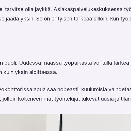
rin ei tarvitse olla jäykkä. Asiakaspalvelukeskuksessa 
itse jäädä yksin. Se on erityisen tärkeää silloin, kun työ
 puoli. Uudessa maassa työpaikasta voi tulla tärkeä ki
kuin yksin aloittaessa.
vokonttorissa apua saa nopeasti, kuulumisia vaihdetaan
, jolloin kokeneemmat työntekijät tukevat uusia ja tila