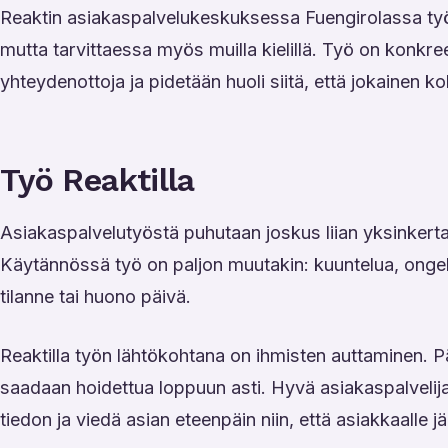
Reaktin asiakaspalvelukeskuksessa Fuengirolassa työ
mutta tarvittaessa myös muilla kielillä. Työ on konkree
yhteydenottoja ja pidetään huoli siitä, että jokainen 
Työ Reaktilla
Asiakaspalvelutyöstä puhutaan joskus liian yksinkertais
Käytännössä työ on paljon muutakin: kuuntelua, ongelm
tilanne tai huono päivä.
Reaktilla työn lähtökohtana on ihmisten auttaminen. P
saadaan hoidettua loppuun asti. Hyvä asiakaspalvelija
tiedon ja viedä asian eteenpäin niin, että asiakkaalle j