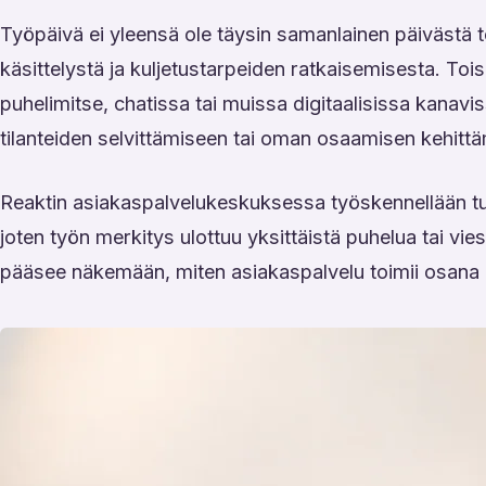
Työpäivä ei yleensä ole täysin samanlainen päivästä to
käsittelystä ja kuljetustarpeiden ratkaisemisesta. To
puhelimitse, chatissa tai muissa digitaalisissa kanavi
tilanteiden selvittämiseen tai oman osaamisen kehittä
Reaktin asiakaspalvelukeskuksessa työskennellään tu
joten työn merkitys ulottuu yksittäistä puhelua tai vie
pääsee näkemään, miten asiakaspalvelu toimii osana is