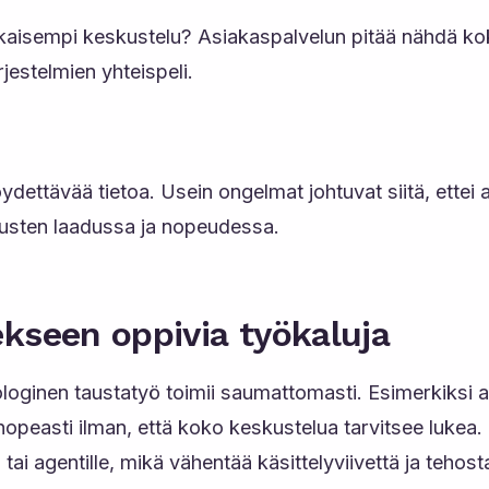
kaisempi keskustelu? Asiakaspalvelun pitää nähdä koko
jestelmien yhteispeli.
ydettävää tietoa. Usein ongelmat johtuvat siitä, ettei a
austen laadussa ja nopeudessa.
ekseen oppivia työkaluja
oginen taustatyö toimii saumattomasti. Esimerkiksi a
opeasti ilman, että koko keskustelua tarvitsee lukea
tai agentille, mikä vähentää käsittelyviivettä ja tehos