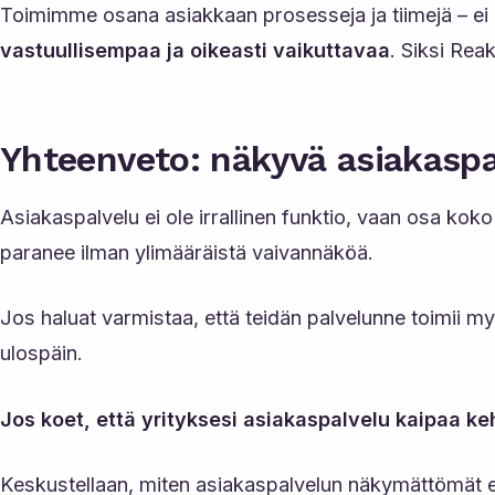
Toimimme osana asiakkaan prosesseja ja tiimejä – ei
vastuullisempaa ja oikeasti vaikuttavaa
. Siksi Rea
Yhteenveto: näkyvä asiakaspa
Asiakaspalvelu ei ole irrallinen funktio, vaan osa kok
paranee ilman ylimääräistä vaivannäköä.
Jos haluat varmistaa, että teidän palvelunne toimii my
ulospäin.
Jos koet, että yrityksesi asiakaspalvelu kaipaa k
Keskustellaan, miten asiakaspalvelun näkymättömät est