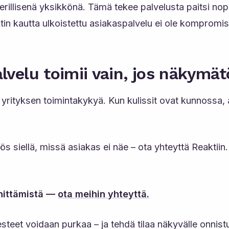
 erillisenä yksikkönä. Tämä tekee palvelusta paitsi 
ktin kautta ulkoistettu asiakaspalvelu ei ole komprom
lvelu toimii vain, jos näkymä
o yrityksen toimintakykyä. Kun kulissit ovat kunnossa,
ös siellä, missä asiakas ei näe – ota yhteyttä Reaktii
ehittämistä —
ota meihin yhteyttä.
eet voidaan purkaa – ja tehdä tilaa näkyvälle onnistu