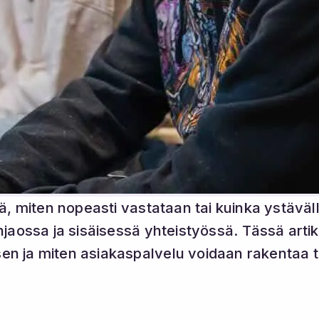
tä, miten nopeasti vastataan tai kuinka ystävä
njaossa ja sisäisessä yhteistyössä. Tässä arti
n ja miten asiakaspalvelu voidaan rakentaa t