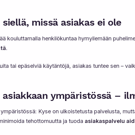
iellä, missä asiakas ei ole
ää kouluttamalla henkilökuntaa hymyilemään puhelimes
itä
.
uita tai epäselviä käytäntöjä, asiakas tuntee sen – vai
a asiakkaan ympäristössä – il
äristössä: Kyse on ulkoistetusta palvelusta, mutta 
 minimoida tehottomuutta ja tuoda
asiakaspalvelu aid