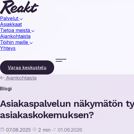
Palvelut
Asiakkaat
Tietoa meistä
Ajankohtaista
Töihin meille
Yhteys
Varaa keskustelu
Ajankohtaista
Blogi
Asiakaspalvelun näkymätön työ
asiakaskokemuksen?
07.08.2025
2 min
01.06.2026