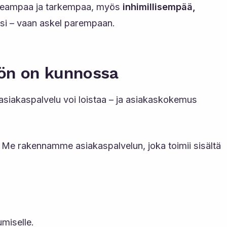
nopeampaa ja tarkempaa, myös
inhimillisempää,
issi – vaan askel parempaan.
tön on kunnossa
 asiakaspalvelu voi loistaa – ja asiakaskokemus
n. Me rakennamme asiakaspalvelun, joka toimii sisältä
miselle.