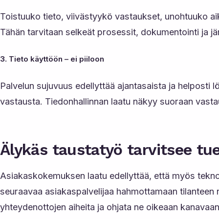
Toistuuko tieto, viivästyykö vastaukset, unohtuuko ai
Tähän tarvitaan selkeät prosessit, dokumentointi ja jär
3.
Tieto käyttöön – ei piiloon
Palvelun sujuvuus edellyttää ajantasaista ja helposti lö
vastausta. Tiedonhallinnan laatu näkyy suoraan vast
Älykäs taustatyö tarvitsee tu
Asiakaskokemuksen laatu edellyttää, että myös teknol
seuraavaa asiakaspalvelijaa hahmottamaan tilanteen n
yhteydenottojen aiheita ja ohjata ne oikeaan kanavaan 