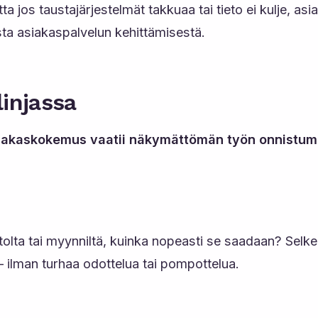
ta jos taustajärjestelmät takkuaa tai tieto ei kulje, a
ta asiakaspalvelun kehittämisestä.
linjassa
iakaskokemus vaatii näkymättömän työn onnistum
tolta tai myynniltä, kuinka nopeasti se saadaan? Selke
 – ilman turhaa odottelua tai pompottelua.