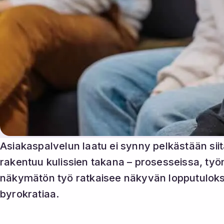
Asiakaspalvelun laatu ei synny pelkästään sii
rakentuu kulissien takana – prosesseissa, työ
näkymätön työ ratkaisee näkyvän lopputulokse
byrokratiaa.