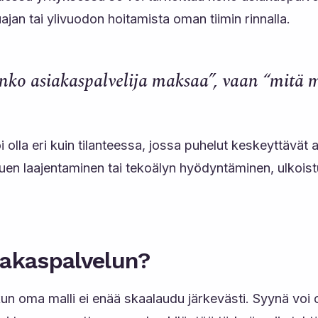
ajan tai ylivuodon hoitamista oman tiimin rinnalla.
onko asiakaspalvelija maksaa”, vaan “mitä
olla eri kuin tilanteessa, jossa puhelut keskeyttävät 
uen laajentaminen tai tekoälyn hyödyntäminen, ulkoistu
siakaspalvelun?
, kun oma malli ei enää skaalaudu järkevästi. Syynä vo