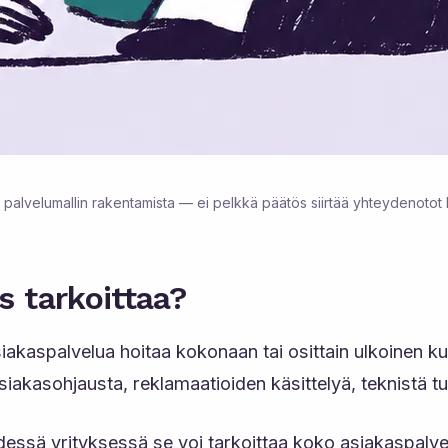
 palvelumallin rakentamista — ei pelkkä päätös siirtää yhteydenotot
s tarkoittaa?
asiakaspalvelua hoitaa kokonaan tai osittain ulkoinen 
asiakasohjausta, reklamaatioiden käsittelyä, teknistä 
hdessä yrityksessä se voi tarkoittaa koko asiakaspalv