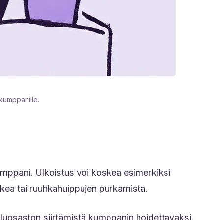
 kumppanille.
kumppani. Ulkoistus voi koskea esimerkiksi
tukea tai ruuhkahuippujen purkamista.
eluosaston siirtämistä kumppanin hoidettavaksi.