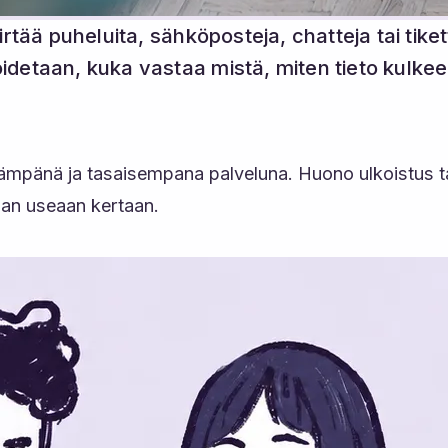
iirtää puheluita, sähköposteja, chatteja tai ti
detaan, kuka vastaa mistä, miten tieto kulkee, 
mpänä ja tasaisempana palveluna. Huono ulkoistus ta
sian useaan kertaan.