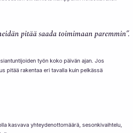
 meidän pitää saada toimimaan paremmin”.
asiantuntijoiden työn koko päivän ajan. Jos
s pitää rakentaa eri tavalla kuin pelkässä
i olla kasvava yhteydenottomäärä, sesonkivaihtelu,