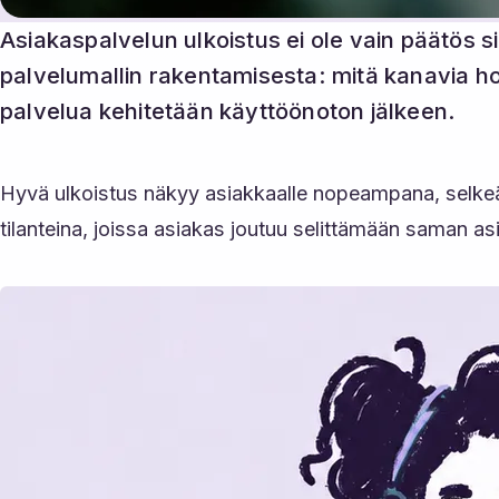
Asiakaspalvelun ulkoistus ei ole vain päätös s
palvelumallin rakentamisesta: mitä kanavia hoi
palvelua kehitetään käyttöönoton jälkeen.
Hyvä ulkoistus näkyy asiakkaalle nopeampana, selkeä
tilanteina, joissa asiakas joutuu selittämään saman a