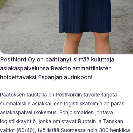
PostNord Oy on päättänyt siirtää kuluttaja
asiakaspalvelunsa Reaktin ammattilaisten
hoidettavaksi Espanjan aurinkoon!
Päätöksen taustalla on PostNordin tavoite tarjota
suomalaisille asiakkailleen logistiikkatoimialan paras
asiakaspalvelukokemus. Pohjoismaiden johtava
logistiikkayhtiö, jonka omistavat Ruotsin ja Tanskan
valtiot (60/40), työllistää Suomessa noin 300 henkilöä