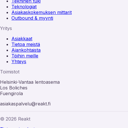
Tekninen tuki
Teknologiat
Asiakaskokemuksen mittarit
Outbound & myynti
Yritys
Asiakkaat
Tietoa meistä
Ajankohtaista
Töihin meille
Yhteys
Toimistot
Helsinki-Vantaa lentoasema
Los Boliches
Fuengirola
asiakaspalvelu@reakt.fi
© 2026 Reakt