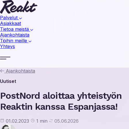
Palvelut
Asiakkaat
Tietoa meistä
Ajankohtaista
Töihin meille
Yhteys
Ajankohtaista
Uutiset
PostNord aloittaa yhteistyön
Reaktin kanssa Espanjassa!
01.02.2023
1 min
05.06.2026