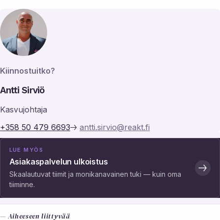
Kiinnostuitko?
Antti Sirviö
Kasvujohtaja
+358 50 479 6693
antti.sirvio@reakt.fi
LUE MYÖS
Asiakaspalvelun ulkoistus
Skaalautuvat tiimit ja monikanavainen tuki — kuin oma
tiiminne.
— Aiheeseen liittyvää