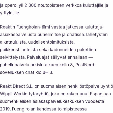
ja operoi yli 2 300 noutopisteen verkkoa kuluttajille ja
yrityksille.
Reaktin Fuengirolan-tiimi vastaa jatkossa kuluttaja-
asiakaspalvelusta puhelimitse ja chatissa: lähetysten
aikatauluista, uudelleentoimituksista,
poikkeustilanteista sekä kadonneiden pakettien
selvittelystä. Palveluajat säilyvät ennallaan —
puhelinpalvelu arkisin alkaen kello 8, PostNord-
sovelluksen chat klo 8–18.
Reakt Direct S.L. on suomalaisen henkilöstöpalveluyhtiö
Wippii Workin tytäryhtiö, joka on rakentanut Espanjaan
suomenkielisen asiakaspalvelukeskuksen vuodesta
2019. Fuengirolan kahdessa toimipisteessä