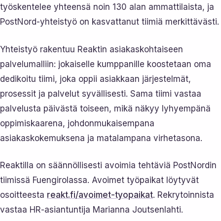
työskentelee yhteensä noin 130 alan ammattilaista, ja
PostNord-yhteistyö on kasvattanut tiimiä merkittävästi.
Yhteistyö rakentuu Reaktin asiakaskohtaiseen
palvelumalliin: jokaiselle kumppanille koostetaan oma
dedikoitu tiimi, joka oppii asiakkaan järjestelmät,
prosessit ja palvelut syvällisesti. Sama tiimi vastaa
palvelusta päivästä toiseen, mikä näkyy lyhyempänä
oppimiskaarena, johdonmukaisempana
asiakaskokemuksena ja matalampana virhetasona.
Reaktilla on säännöllisesti avoimia tehtäviä PostNordin
tiimissä Fuengirolassa. Avoimet työpaikat löytyvät
osoitteesta
reakt.fi/avoimet-tyopaikat
. Rekrytoinnista
vastaa HR-asiantuntija Marianna Joutsenlahti.