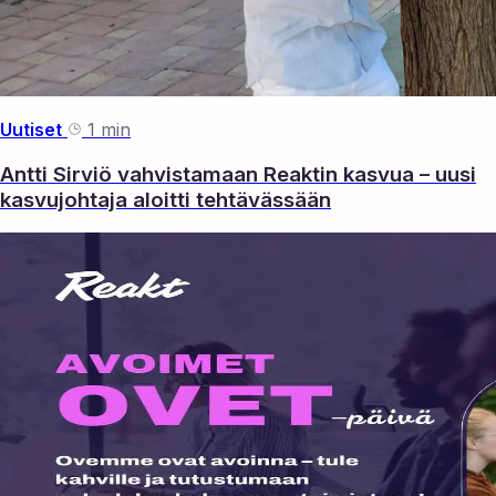
Uutiset
1 min
Antti Sirviö vahvistamaan Reaktin kasvua – uusi
kasvujohtaja aloitti tehtävässään