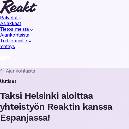
Palvelut
Asiakkaat
Tietoa meistä
Ajankohtaista
Töihin meille
Yhteys
Ajankohtaista
Uutiset
Taksi Helsinki aloittaa
yhteistyön Reaktin kanssa
Espanjassa!