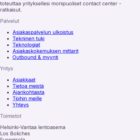
toteuttaa yrityksellesi monipuoliset contact center -
ratkaisut.
Palvelut
Asiakaspalvelun ulkoistus
Tekninen tuki
Teknologiat
Asiakaskokemuksen mittarit
Outbound & myynti
Yritys
Asiakkaat
Tietoa meistä
Ajankohtaista
Töihin meille
Yhteys
Toimistot
Helsinki-Vantaa lentoasema
Los Boliches
Fuengirola