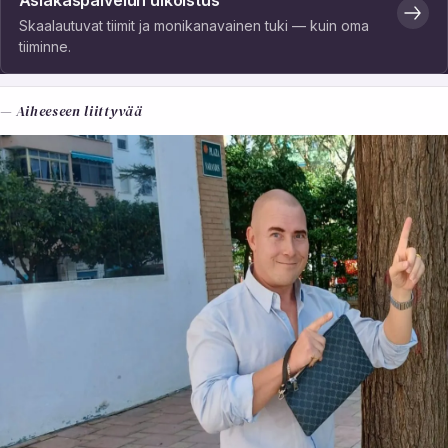
Asiakaspalvelun ulkoistus
Skaalautuvat tiimit ja monikanavainen tuki — kuin oma
tiiminne.
— Aiheeseen liittyvää