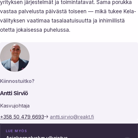
yrityksen järjestelmät ja toimintatavat. Sama porukka
vastaa palvelusta päivästä toiseen — mikä tukee Kela-
välityksen vaatimaa tasalaatuisuutta ja inhimillistä
otetta jokaisessa puhelussa.
Kiinnostuitko?
Antti Sirviö
Kasvujohtaja
+358 50 479 6693
antti.sirvio@reakt.fi
LUE MYÖS