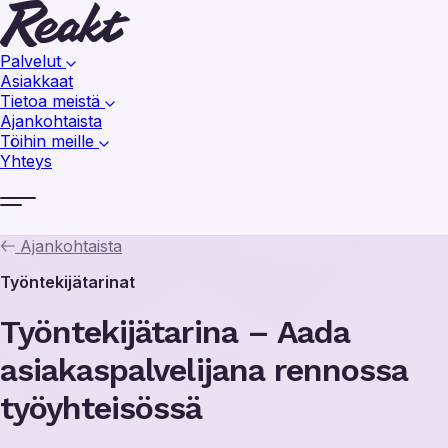
Palvelut
Asiakkaat
Tietoa meistä
Ajankohtaista
Töihin meille
Yhteys
Ajankohtaista
Työntekijätarinat
Työntekijätarina – Aada
asiakaspalvelijana rennossa
työyhteisössä