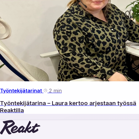
Työntekijätarinat
2 min
Työntekijätarina – Laura kertoo arjestaan työssä
Reaktilla