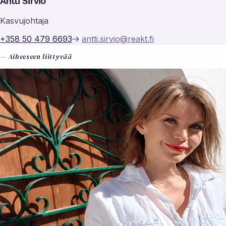
Antti Sirviö
Kasvujohtaja
+358 50 479 6693
antti.sirvio@reakt.fi
— Aiheeseen liittyvää