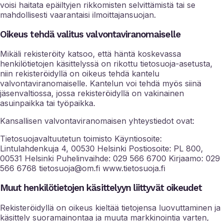
voisi haitata epäiltyjen rikkomisten selvittämistä tai se
mahdollisesti vaarantaisi ilmoittajansuojan.
Oikeus tehdä valitus valvontaviranomaiselle
Mikäli rekisteröity katsoo, että häntä koskevassa
henkilötietojen käsittelyssä on rikottu tietosuoja-asetusta,
niin rekisteröidyllä on oikeus tehdä kantelu
valvontaviranomaiselle. Kantelun voi tehdä myös siinä
jäsenvaltiossa, jossa rekisteröidyllä on vakinainen
asuinpaikka tai työpaikka.
Kansallisen valvontaviranomaisen yhteystiedot ovat:
Tietosuojavaltuutetun toimisto Käyntiosoite:
Lintulahdenkuja 4, 00530 Helsinki Postiosoite: PL 800,
00531 Helsinki Puhelinvaihde: 029 566 6700 Kirjaamo: 029
566 6768 tietosuoja@om.fi www.tietosuoja.fi
Muut henkilötietojen käsittelyyn liittyvät oikeudet
Rekisteröidyllä on oikeus kieltää tietojensa luovuttaminen ja
käsittely suoramainontaa ja muuta markkinointia varten,