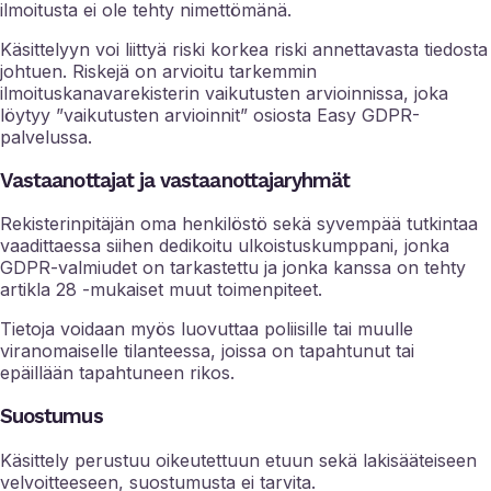
ilmoitusta ei ole tehty nimettömänä.
Käsittelyyn voi liittyä riski korkea riski annettavasta tiedosta
johtuen. Riskejä on arvioitu tarkemmin
ilmoituskanavarekisterin vaikutusten arvioinnissa, joka
löytyy ”vaikutusten arvioinnit” osiosta Easy GDPR-
palvelussa.
Vastaanottajat ja vastaanottajaryhmät
Rekisterinpitäjän oma henkilöstö sekä syvempää tutkintaa
vaadittaessa siihen dedikoitu ulkoistuskumppani, jonka
GDPR-valmiudet on tarkastettu ja jonka kanssa on tehty
artikla 28 -mukaiset muut toimenpiteet.
Tietoja voidaan myös luovuttaa poliisille tai muulle
viranomaiselle tilanteessa, joissa on tapahtunut tai
epäillään tapahtuneen rikos.
Suostumus
Käsittely perustuu oikeutettuun etuun sekä lakisääteiseen
velvoitteeseen, suostumusta ei tarvita.