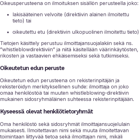
Oikeusperusteena on ilmoituksen sisällön perusteella joko:
lakisääteinen velvoite (direktiivin alainen ilmoitettu
tieto) tai
oikeutettu etu (direktiivin ulkopuolinen ilmoitettu tieto)
Tietojen käsittely perustuu ilmoittajansuojalakiin sekä ns.
”whistleblowdirektiiviin” ja niitä käsitellään väärinkäytösten,
rikosten ja vastaavien ehkäisemiseksi sekä tutkimiseksi.
Oikeutetun edun peruste
Oikeutetun edun perusteena on rekisterinpitäjän ja
rekisteröidyn merkityksellinen suhde: ilmoittaja on joko
omaa henkilöstöä tai muuten whistleblowing-direktiivin
mukainen sidosryhmäläinen suhteessa rekisterinpitäjään.
Kyseessä olevat henkilötietoryhmät
Oma henkilöstö sekä sidosryhmät ilmoittajansuojelulain
mukaisesti. Ilmoitettavan nimi sekä muuta ilmoitettavan
toimintaan liittyvää tietoa sekä ilmoittajan nimi, mikäli