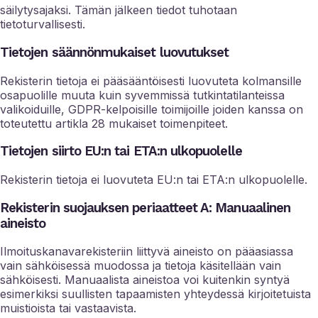
säilytysajaksi. Tämän jälkeen tiedot tuhotaan
tietoturvallisesti.
Tietojen säännönmukaiset luovutukset
Rekisterin tietoja ei pääsääntöisesti luovuteta kolmansille
osapuolille muuta kuin syvemmissä tutkintatilanteissa
valikoiduille, GDPR-kelpoisille toimijoille joiden kanssa on
toteutettu artikla 28 mukaiset toimenpiteet.
Tietojen siirto EU:n tai ETA:n ulkopuolelle
Rekisterin tietoja ei luovuteta EU:n tai ETA:n ulkopuolelle.
Rekisterin suojauksen periaatteet A: Manuaalinen
aineisto
Ilmoituskanavarekisteriin liittyvä aineisto on pääasiassa
vain sähköisessä muodossa ja tietoja käsitellään vain
sähköisesti. Manuaalista aineistoa voi kuitenkin syntyä
esimerkiksi suullisten tapaamisten yhteydessä kirjoitetuista
muistioista tai vastaavista.