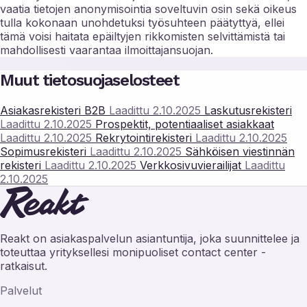
vaatia tietojen anonymisointia soveltuvin osin sekä oikeus
tulla kokonaan unohdetuksi työsuhteen päätyttyä, ellei
tämä voisi haitata epäiltyjen rikkomisten selvittämistä tai
mahdollisesti vaarantaa ilmoittajansuojan.
Muut tietosuojaselosteet
Asiakasrekisteri B2B
Laadittu 2.10.2025
Laskutusrekisteri
Laadittu 2.10.2025
Prospektit, potentiaaliset asiakkaat
Laadittu 2.10.2025
Rekrytointirekisteri
Laadittu 2.10.2025
Sopimusrekisteri
Laadittu 2.10.2025
Sähköisen viestinnän
rekisteri
Laadittu 2.10.2025
Verkkosivuvierailijat
Laadittu
2.10.2025
Reakt on asiakaspalvelun asiantuntija, joka suunnittelee ja
toteuttaa yrityksellesi monipuoliset contact center -
ratkaisut.
Palvelut