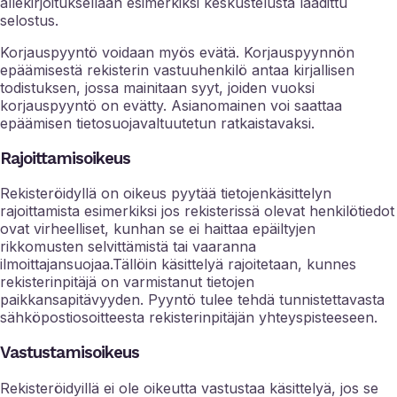
allekirjoituksellaan esimerkiksi keskustelusta laadittu
selostus.
Korjauspyyntö voidaan myös evätä. Korjauspyynnön
epäämisestä rekisterin vastuuhenkilö antaa kirjallisen
todistuksen, jossa mainitaan syyt, joiden vuoksi
korjauspyyntö on evätty. Asianomainen voi saattaa
epäämisen tietosuojavaltuutetun ratkaistavaksi.
Rajoittamisoikeus
Rekisteröidyllä on oikeus pyytää tietojenkäsittelyn
rajoittamista esimerkiksi jos rekisterissä olevat henkilötiedot
ovat virheelliset, kunhan se ei haittaa epäiltyjen
rikkomusten selvittämistä tai vaaranna
ilmoittajansuojaa.Tällöin käsittelyä rajoitetaan, kunnes
rekisterinpitäjä on varmistanut tietojen
paikkansapitävyyden. Pyyntö tulee tehdä tunnistettavasta
sähköpostiosoitteesta rekisterinpitäjän yhteyspisteeseen.
Vastustamisoikeus
Rekisteröidyillä ei ole oikeutta vastustaa käsittelyä, jos se