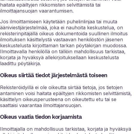
haitata epäiltyjen rikkomisten selvittämistä tai
ilmoittajansuojan vaarantumisen.
Jos ilmoittamiseen käytetään puhelinlinjaa tai muuta
ääniviestijärjestelmää, joka ei nauhoita keskustelua, on
rekisterinpitäjällä oikeus dokumentoida suullinen ilmoitus
ilmoituksen käsittelystä vastaavan henkilöstön jäsenen
keskustelusta kirjoittaman tarkan pöytäkirjan muodossa.
Ilmoittavalla henkilöllä on tällöin mahdollisuus tarkistaa,
korjata ja hyväksyä allekirjoituksellaan keskustelusta
laadittu pöytäkirja.
Oikeus siirtää tiedot järjestelmästä toiseen
Rekisteröidyillä ei ole oikeutta siirtää tietoja, jos tietojen
antaminen voisi haitata epäiltyjen rikkomisten selvittämistä,
käsittelyn oikeusperusteena on oikeutettu etu tai se
saattaisi vaarantaa ilmoittajansuojan.
Oikeus vaatia tiedon korjaamista
Ilmoittajalla on mahdollisuus tarkistaa, korjata ja hyväksyä