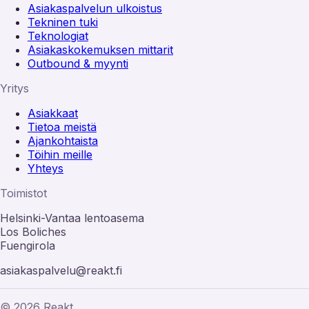
Asiakaspalvelun ulkoistus
Tekninen tuki
Teknologiat
Asiakaskokemuksen mittarit
Outbound & myynti
Yritys
Asiakkaat
Tietoa meistä
Ajankohtaista
Töihin meille
Yhteys
Toimistot
Helsinki-Vantaa lentoasema
Los Boliches
Fuengirola
asiakaspalvelu@reakt.fi
© 2026 Reakt