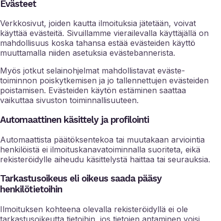
Evästeet
Verkkosivut, joiden kautta ilmoituksia jätetään, voivat
käyttää evästeitä. Sivuillamme vierailevalla käyttäjällä on
mahdollisuus koska tahansa estää evästeiden käyttö
muuttamalla niiden asetuksia evästebannerista.
Myös jotkut selainohjelmat mahdollistavat eväste-
toiminnon poiskytkemisen ja jo tallennettujen evästeiden
poistamisen. Evästeiden käytön estäminen saattaa
vaikuttaa sivuston toiminnallisuuteen.
Automaattinen käsittely ja profilointi
Automaattista päätöksentekoa tai muutakaan arviointia
henkilöistä ei ilmoituskanavatoiminnalla suoriteta, eikä
rekisteröidylle aiheudu käsittelystä haittaa tai seurauksia.
Tarkastusoikeus eli oikeus saada pääsy
henkilötietoihin
Ilmoituksen kohteena olevalla rekisteröidyllä ei ole
tarkastusoikeutta tietoihin, jos tietojen antaminen voisi