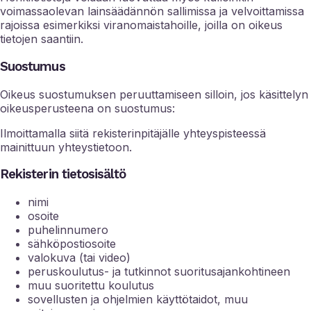
voimassaolevan lainsäädännön sallimissa ja velvoittamissa
rajoissa esimerkiksi viranomaistahoille, joilla on oikeus
tietojen saantiin.
Suostumus
Oikeus suostumuksen peruuttamiseen silloin, jos käsittelyn
oikeusperusteena on suostumus:
Ilmoittamalla siitä rekisterinpitäjälle yhteyspisteessä
mainittuun yhteystietoon.
Rekisterin tietosisältö
nimi
osoite
puhelinnumero
sähköpostiosoite
valokuva (tai video)
peruskoulutus- ja tutkinnot suoritusajankohtineen
muu suoritettu koulutus
sovellusten ja ohjelmien käyttötaidot, muu