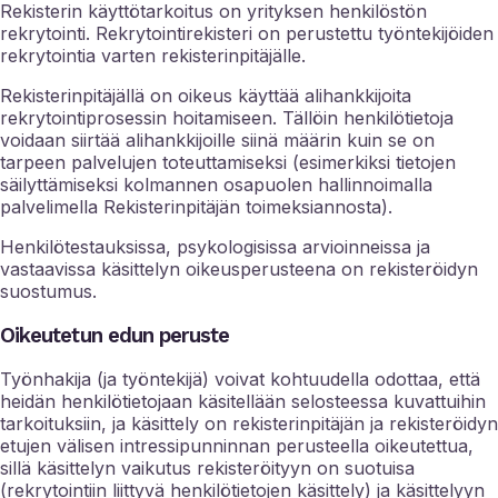
Rekisterin käyttötarkoitus on yrityksen henkilöstön
rekrytointi. Rekrytointirekisteri on perustettu työntekijöiden
rekrytointia varten rekisterinpitäjälle.
Rekisterinpitäjällä on oikeus käyttää alihankkijoita
rekrytointiprosessin hoitamiseen. Tällöin henkilötietoja
voidaan siirtää alihankkijoille siinä määrin kuin se on
tarpeen palvelujen toteuttamiseksi (esimerkiksi tietojen
säilyttämiseksi kolmannen osapuolen hallinnoimalla
palvelimella Rekisterinpitäjän toimeksiannosta).
Henkilötestauksissa, psykologisissa arvioinneissa ja
vastaavissa käsittelyn oikeusperusteena on rekisteröidyn
suostumus.
Oikeutetun edun peruste
Työnhakija (ja työntekijä) voivat kohtuudella odottaa, että
heidän henkilötietojaan käsitellään selosteessa kuvattuihin
tarkoituksiin, ja käsittely on rekisterinpitäjän ja rekisteröidyn
etujen välisen intressipunninnan perusteella oikeutettua,
sillä käsittelyn vaikutus rekisteröityyn on suotuisa
(rekrytointiin liittyvä henkilötietojen käsittely) ja käsittelyyn