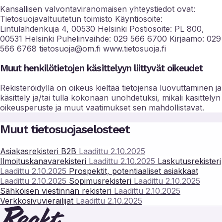
Kansallisen valvontaviranomaisen yhteystiedot ovat:
Tietosuojavaltuutetun toimisto Käyntiosoite:
Lintulahdenkuja 4, 00530 Helsinki Postiosoite: PL 800,
00531 Helsinki Puhelinvaihde: 029 566 6700 Kirjaamo: 029
566 6768 tietosuoja@om.fi www.tietosuoja.fi
Muut henkilötietojen käsittelyyn liittyvät oikeudet
Rekisteröidyllä on oikeus kieltää tietojensa luovuttaminen ja
käsittely ja/tai tulla kokonaan unohdetuksi, mikäli käsittelyn
oikeusperuste ja muut vaatimukset sen mahdollistavat.
Muut tietosuojaselosteet
Asiakasrekisteri B2B
Laadittu 2.10.2025
Ilmoituskanavarekisteri
Laadittu 2.10.2025
Laskutusrekisteri
Laadittu 2.10.2025
Prospektit, potentiaaliset asiakkaat
Laadittu 2.10.2025
Sopimusrekisteri
Laadittu 2.10.2025
Sähköisen viestinnän rekisteri
Laadittu 2.10.2025
Verkkosivuvierailijat
Laadittu 2.10.2025