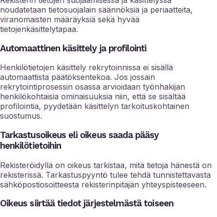
noudatetaan tietosuojalain säännöksiä ja periaatteita,
viranomaisten määräyksiä sekä hyvää
tietojenkäsittelytapaa.
Automaattinen käsittely ja profilointi
Henkilötietojen käsittely rekrytoinnissa ei sisällä
automaattista päätöksentekoa. Jos jossain
rekrytointiprosessin osassa arvioidaan työnhakijan
henkilökohtaisia ominaisuuksia niin, että se sisältää
profilointia, pyydetään käsittelyn tarkoituskohtainen
suostumus.
Tarkastusoikeus eli oikeus saada pääsy
henkilötietoihin
Rekisteröidyllä on oikeus tarkistaa, mitä tietoja hänestä on
rekisterissä. Tarkastuspyyntö tulee tehdä tunnistettavasta
sähköpostiosoitteesta rekisterinpitäjän yhteyspisteeseen.
Oikeus siirtää tiedot järjestelmästä toiseen