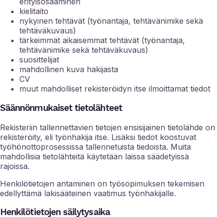
erityisosaaminen
kielitaito
nykyinen tehtävät (työnantaja, tehtävänimike sekä
tehtäväkuvaus)
tärkeimmät aikaisemmat tehtävät (työnantaja,
tehtävänimike sekä tehtäväkuvaus)
suosittelijat
mahdollinen kuva hakijasta
CV
muut mahdolliset rekisteröidyn itse ilmoittamat tiedot
Säännönmukaiset tietolähteet
Rekisteriin tallennettavien tietojen ensisijainen tietolähde on
rekisteröity, eli työnhakija itse. Lisäksi tiedot koostuvat
työhönottoprosessissa tallennetuista tiedoista. Muita
mahdollisia tietolähteitä käytetään laissa säädetyissä
rajoissa.
Henkilötietojen antaminen on työsopimuksen tekemisen
edellyttämä lakisääteinen vaatimus työnhakijalle.
Henkilötietojen säilytysaika