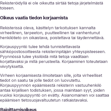
Rekisteröidyllä ei ole oikeutta siirtää tietoja järjetelmästä
toiseen.
Oikeus vaatia tiedon korjaamista
Rekisterissä oleva, käsittelyn tarkoituksen kannalta
virheellinen, tarpeeton, puutteellinen tai vanhentunut
henkilötieto on oikaistava, poistettava tai täydennettävä.
Korjauspyyntö tulee tehdä tunnistettavasta
sähköpostiosoitteesta rekisterinpitäjän yhteyspisteeseen.
Pyynnössä tulee yksilöidä mitä tietoja vaaditaan
korjattavaksi ja millä perusteella. Korjaaminen toteutetaan
viivytyksettä.
Virheen korjaamisesta ilmoitetaan sille, jolta virheelliset
tiedot on saatu tai jolle tiedot on luovutettu.
Korjauspyynnön epäämisestä rekisterin vastuuhenkilö
antaa kirjallisen todistuksen, jossa mainitaan syyt, joiden
vuoksi korjauspyyntö on evätty. Asianomainen voi saattaa
epäämisen tietosuojavaltuutetun ratkaistavaksi.
Rajoittamisoikeus