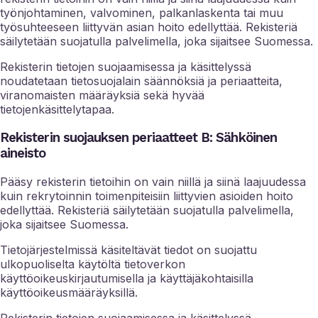
työnjohtaminen, valvominen, palkanlaskenta tai muu
työsuhteeseen liittyvän asian hoito edellyttää. Rekisteriä
säilytetään suojatulla palvelimella, joka sijaitsee Suomessa.
Rekisterin tietojen suojaamisessa ja käsittelyssä
noudatetaan tietosuojalain säännöksiä ja periaatteita,
viranomaisten määräyksiä sekä hyvää
tietojenkäsittelytapaa.
Rekisterin suojauksen periaatteet B: Sähköinen
aineisto
Pääsy rekisterin tietoihin on vain niillä ja siinä laajuudessa
kuin rekrytoinnin toimenpiteisiin liittyvien asioiden hoito
edellyttää. Rekisteriä säilytetään suojatulla palvelimella,
joka sijaitsee Suomessa.
Tietojärjestelmissä käsiteltävät tiedot on suojattu
ulkopuoliselta käytöltä tietoverkon
käyttöoikeuskirjautumisella ja käyttäjäkohtaisilla
käyttöoikeusmääräyksillä.
Rekisterin tietojen suojaamisessa ja käsittelyssä