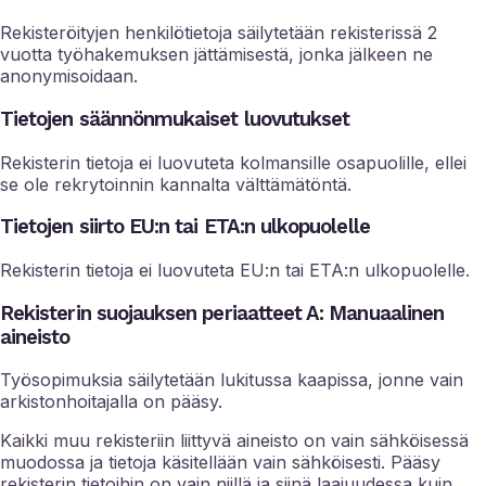
Rekisteröityjen henkilötietoja säilytetään rekisterissä 2
vuotta työhakemuksen jättämisestä, jonka jälkeen ne
anonymisoidaan.
Tietojen säännönmukaiset luovutukset
Rekisterin tietoja ei luovuteta kolmansille osapuolille, ellei
se ole rekrytoinnin kannalta välttämätöntä.
Tietojen siirto EU:n tai ETA:n ulkopuolelle
Rekisterin tietoja ei luovuteta EU:n tai ETA:n ulkopuolelle.
Rekisterin suojauksen periaatteet A: Manuaalinen
aineisto
Työsopimuksia säilytetään lukitussa kaapissa, jonne vain
arkistonhoitajalla on pääsy.
Kaikki muu rekisteriin liittyvä aineisto on vain sähköisessä
muodossa ja tietoja käsitellään vain sähköisesti. Pääsy
rekisterin tietoihin on vain niillä ja siinä laajuudessa kuin