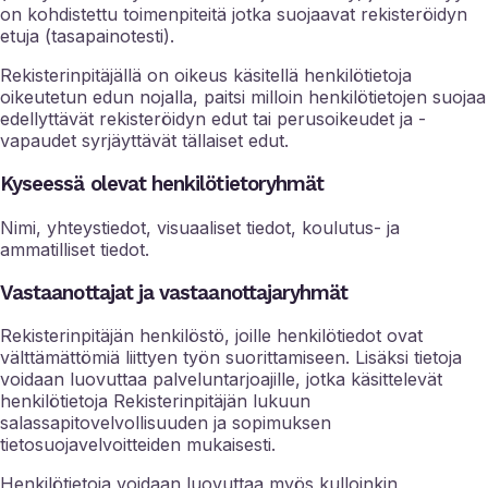
on kohdistettu toimenpiteitä jotka suojaavat rekisteröidyn
etuja (tasapainotesti).
Rekisterinpitäjällä on oikeus käsitellä henkilötietoja
oikeutetun edun nojalla, paitsi milloin henkilötietojen suojaa
edellyttävät rekisteröidyn edut tai perusoikeudet ja -
vapaudet syrjäyttävät tällaiset edut.
Kyseessä olevat henkilötietoryhmät
Nimi, yhteystiedot, visuaaliset tiedot, koulutus- ja
ammatilliset tiedot.
Vastaanottajat ja vastaanottajaryhmät
Rekisterinpitäjän henkilöstö, joille henkilötiedot ovat
välttämättömiä liittyen työn suorittamiseen. Lisäksi tietoja
voidaan luovuttaa palveluntarjoajille, jotka käsittelevät
henkilötietoja Rekisterinpitäjän lukuun
salassapitovelvollisuuden ja sopimuksen
tietosuojavelvoitteiden mukaisesti.
Henkilötietoja voidaan luovuttaa myös kulloinkin