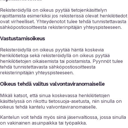
Rekisteröidyllä on oikeus pyytää tietojenkäsittelyn
rajoittamista esimerkiksi jos rekisterissä olevat henkilötiedot
ovat virheelliset. Yhteydenotot tulee tehdä tunnistettavasta
sähköpostiosoitteesta rekisterinpitäjän yhteyspisteeseen.
Vastustamisoikeus
Rekisteröidyllä on oikeus pyytää häntä koskevia
henkilötietoja sekä rekisteröidyllä on oikeus pyytää
henkilötietojen oikaisemista tai poistamista. Pyynnöt tulee
tehdä tunnistettavasta sähköpostiosoitteesta
rekisterinpitäjän yhteyspisteeseen.
Oikeus tehdä valitus valvontaviranomaiselle
Mikäli katsot, että sinua koskevassa henkilötietojen
käsittelyssä on rikottu tietosuoja-asetusta, niin sinulla on
oikeus tehdä kantelu valvontaviranomaiselle.
Kantelun voit tehdä myös siinä jäsenvaltiossa, jossa sinulla
on vakinainen asuinpaikka tai työpaikka.